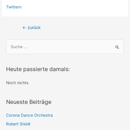
Twittern
Beitragsnavigation
←
zurück
S
u
c
h
Heute passierte damals:
e
n
Noch nichts
n
a
Neueste Beiträge
c
h
Corona Dance Orchestra
:
Robert Steidl