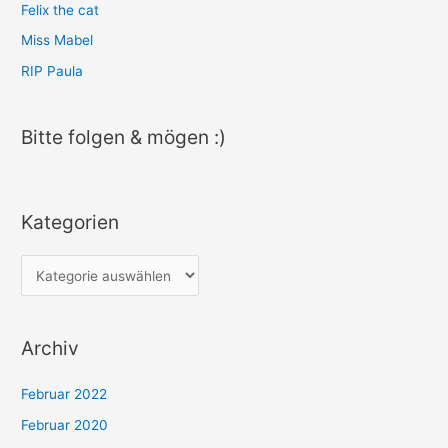
Felix the cat
Miss Mabel
RIP Paula
Bitte folgen & mögen :)
Kategorien
K
a
t
Archiv
e
g
Februar 2022
o
Februar 2020
r