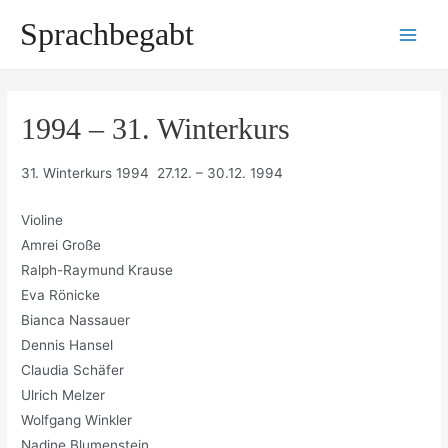
Zum
Sprachbegabt
Inhalt
Main
springen
Men
1994 – 31. Winterkurs
31. Winterkurs 1994 27.12. – 30.12. 1994
Violine
Amrei Große
Ralph-Raymund Krause
Eva Rönicke
Bianca Nassauer
Dennis Hansel
Claudia Schäfer
Ulrich Melzer
Wolfgang Winkler
Nadine Blumenstein