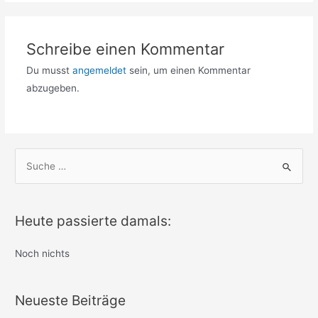
Schreibe einen Kommentar
Du musst
angemeldet
sein, um einen Kommentar
abzugeben.
S
u
c
h
Heute passierte damals:
e
n
Noch nichts
n
a
Neueste Beiträge
c