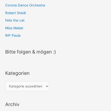
h
Corona Dance Orchestra
:
Robert Steidl
Felix the cat
Miss Mabel
RIP Paula
Bitte folgen & mögen :)
Kategorien
K
a
t
Archiv
e
g