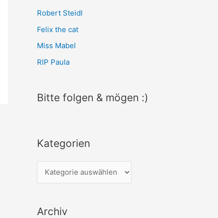
:
Robert Steidl
Felix the cat
Miss Mabel
RIP Paula
Bitte folgen & mögen :)
Kategorien
K
a
t
Archiv
e