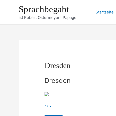
Zum
Sprachbegabt
Inhalt
Startseite
springen
ist Robert Ostermeyers Papagei
Dresden
Dresden
‹
›
×