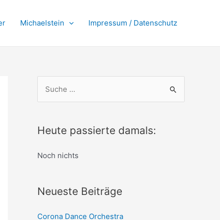
er
Michaelstein
Impressum / Datenschutz
S
u
c
h
Heute passierte damals:
e
Noch nichts
n
n
a
Neueste Beiträge
c
h
Corona Dance Orchestra