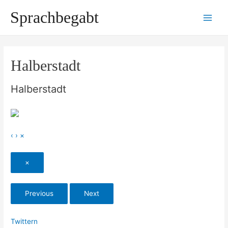
Zum
Sprachbegabt
Inhalt
Main
springen
Men
Halberstadt
Halberstadt
‹
›
×
×
Previous
Next
Twittern