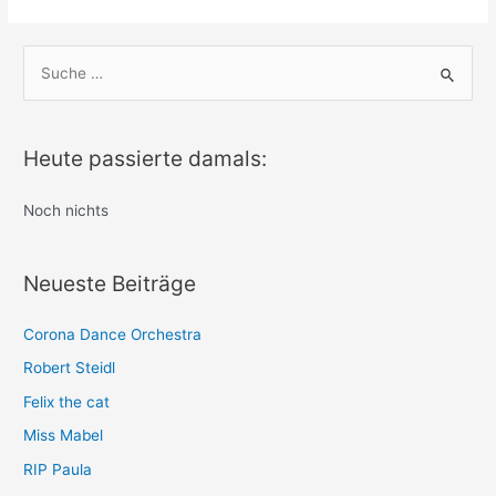
S
u
c
h
Heute passierte damals:
e
n
Noch nichts
n
a
Neueste Beiträge
c
h
Corona Dance Orchestra
:
Robert Steidl
Felix the cat
Miss Mabel
RIP Paula