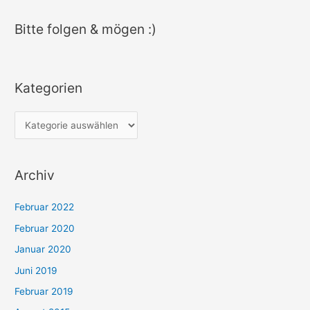
Bitte folgen & mögen :)
Kategorien
K
a
t
Archiv
e
g
Februar 2022
o
Februar 2020
r
Januar 2020
i
e
Juni 2019
n
Februar 2019